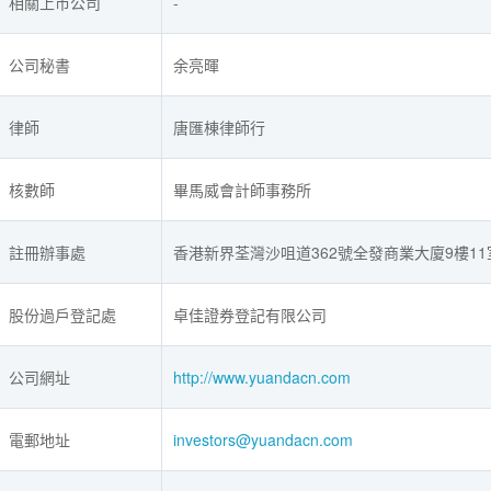
相關上市公司
-
公司秘書
余亮暉
律師
唐匯棟律師行
核數師
畢馬威會計師事務所
註冊辦事處
香港新界荃灣沙咀道362號全發商業大廈9樓11
股份過戶登記處
卓佳證券登記有限公司
公司網址
http://www.yuandacn.com
電郵地址
investors@yuandacn.com