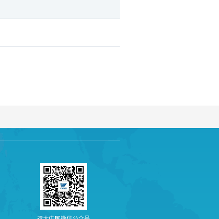
远
大
中
国
微
信
公
众
号