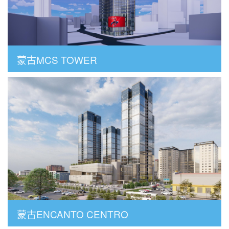
蒙古MCS TOWER
蒙古ENCANTO CENTRO