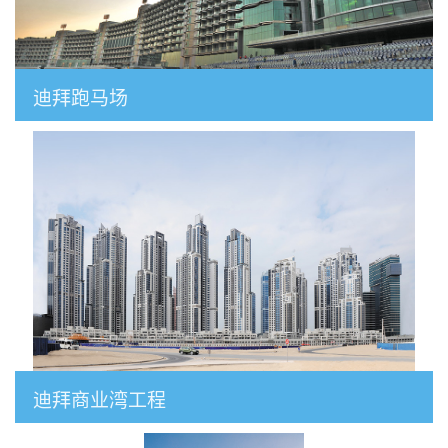
迪拜跑马场
迪拜商业湾工程