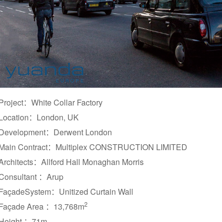
Project：White Collar Factory
Location：London, UK
Development：Derwent London
Main Contract：Multiplex CONSTRUCTION LIMITED
Architects：Allford Hall Monaghan Morris
Consultant ：Arup
FaçadeSystem：Unitized Curtain Wall
2
Façade Area ：13,768m
Height ：71m