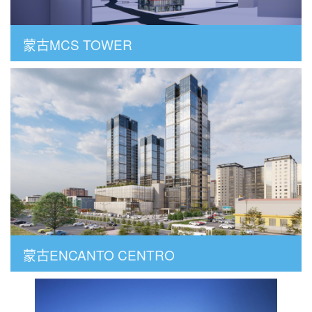
蒙古MCS TOWER
蒙古ENCANTO CENTRO