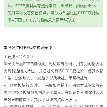
顶。ETFE膜材具有透光率高、重量轻、耐候耐老化、
使用寿命长等突出特点。可分为单层张拉ETFE膜结构
采光顶及ETFE充气膜结采光顶两种形式。
单层张拉ETFE膜结构采光顶
主要技术特点如下：
系统由单层ETFE膜构成，周边设有边绳，用专用的铝合金
夹具将边绳夹持住，并通过夹具将ETFE膜拉紧，使其内部
产生一定的张力，以抵御外部风荷载、雨雪荷载等。
●当膜材板块较大时，可采取加强措施，用钢索或钢梁等在
里侧将整个板块分割为若干个单元。在保证外观整体性及装
饰效果的前提下，提高了系统的抗风压强度。
●由于膜材重量轻，且张拉力较小，因而对主体钢结构的影