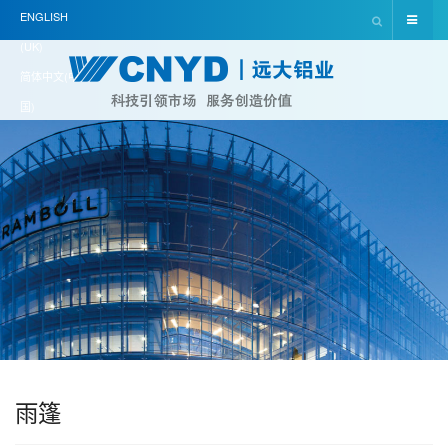
ENGLISH
(UK)
简体中文(中
国)
雨篷