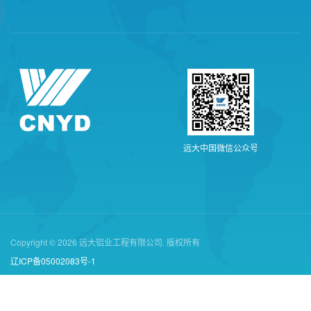
远
大
中
国
微
信
公
众
号
Copyright © 2026 远大铝业工程有限公司. 版权所有
辽ICP备05002083号-1