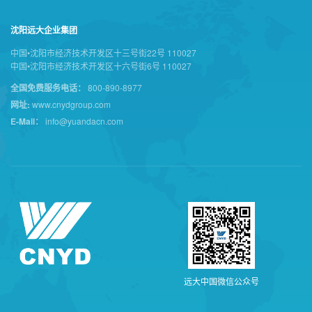
沈阳远大企业集团
中国•沈阳市经济技术开发区十三号街22号 110027
中国•沈阳市经济技术开发区十六号街6号 110027
全国免费服务电话：
800-890-8977
网址:
www.cnydgroup.com
E-Mail：
info@yuandacn.com
远
大
中
国
微
信
公
众
号