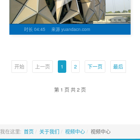
时长
04:45
来源
yuandacn.com
开始
上一页
1
2
下一页
最后
第 1 页 共 2 页
我在这里:
首页
关于我们
视频中心
视频中心