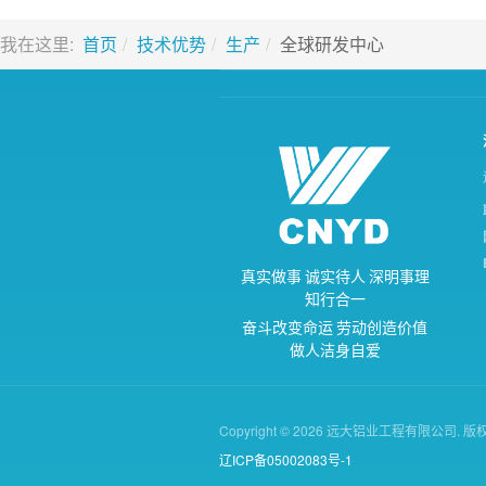
我在这里:
首页
技术优势
生产
全球研发中心
真
实
做
事
诚
实
待
人
深
明
事
理
知
行
合
一
奋
斗
改
变
命
运
劳
动
创
造
价
值
做
人
洁
身
自
爱
Copyright © 2026 远大铝业工程有限公司. 
辽ICP备05002083号-1