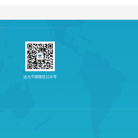
远
大
中
国
微
信
公
众
号