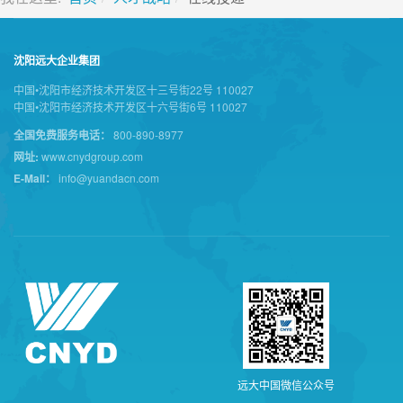
沈阳远大企业集团
中国•沈阳市经济技术开发区十三号街22号 110027
中国•沈阳市经济技术开发区十六号街6号 110027
全国免费服务电话：
800-890-8977
网址:
www.cnydgroup.com
E-Mail：
info@yuandacn.com
远
大
中
国
微
信
公
众
号