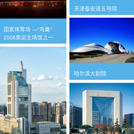
天津泰安道五号院
国家体育场 —“鸟巢”
2008奥运主场馆之一
哈尔滨大剧院