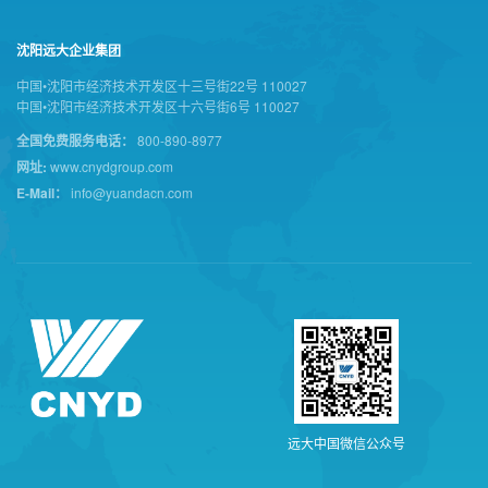
沈阳远大企业集团
中国•沈阳市经济技术开发区十三号街22号 110027
中国•沈阳市经济技术开发区十六号街6号 110027
全国免费服务电话：
800-890-8977
网址:
www.cnydgroup.com
E-Mail：
info@yuandacn.com
远
大
中
国
微
信
公
众
号