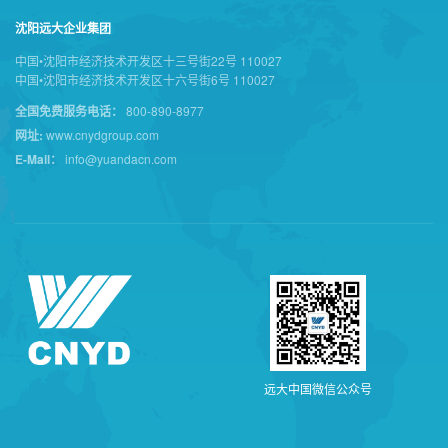
沈阳远大企业集团
中国•沈阳市经济技术开发区十三号街22号 110027
中国•沈阳市经济技术开发区十六号街6号 110027
全国免费服务电话：
800-890-8977
网址:
www.cnydgroup.com
E-Mail：
info@yuandacn.com
远
大
中
国
微
信
公
众
号