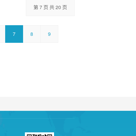
第 7 页 共 20 页
7
8
9