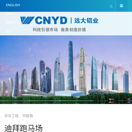
ENGLISH
(UK)
简体中文(中
国)
中东工程
阿联酋
迪拜跑马场