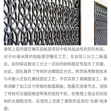
建筑上层的镂空雕花铝板是项目中极具挑战性的异形构造。
对于20毫米厚的铝板镂空雕花工艺，在去除三分之二板面
后，如何保证剩余三分之一花纹的结构稳定性成为了关键。
对此，团队摒弃了传统的合模固定方式，转而采用数铣技术
与半嵌入式盲孔螺纹固定工艺，不仅实现了高精度加工，有
效消解了加工应力导致的板面翘曲；隐蔽式连接节点，消除
了传统可见锚固痕迹带来的视觉干扰，在物理上保证花纹结
构的长期稳定性，在视觉上还原了建筑师追求的“无痕”纯净
感。