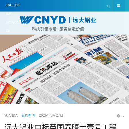
ENGLISH
(UK)
简体中文(中
国)
YUANDA
公司新闻
2026年5月27日
EM
远大铝业中标英国泰晤士壹号工程