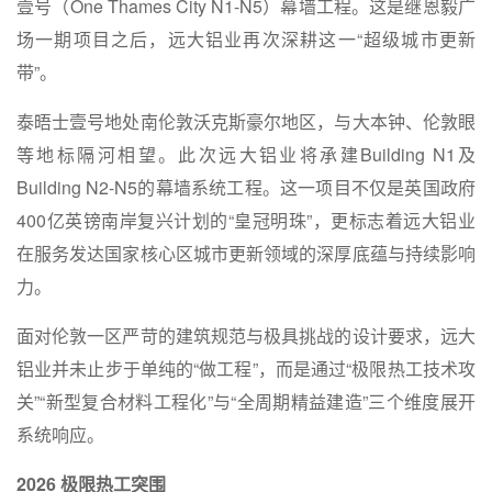
壹号（One Thames City N1-N5）幕墙工程。这是继恩毅广
场一期项目之后，远大铝业再次深耕这一“超级城市更新
带”。
泰晤士壹号地处南伦敦沃克斯豪尔地区，与大本钟、伦敦眼
等地标隔河相望。此次远大铝业将承建Building N1及
Building N2-N5的幕墙系统工程。这一项目不仅是英国政府
400亿英镑南岸复兴计划的“皇冠明珠”，更标志着远大铝业
在服务发达国家核心区城市更新领域的深厚底蕴与持续影响
力。
面对伦敦一区严苛的建筑规范与极具挑战的设计要求，远大
铝业并未止步于单纯的“做工程”，而是通过“极限热工技术攻
关”“新型复合材料工程化”与“全周期精益建造”三个维度展开
系统响应。
2026
极限热工突围