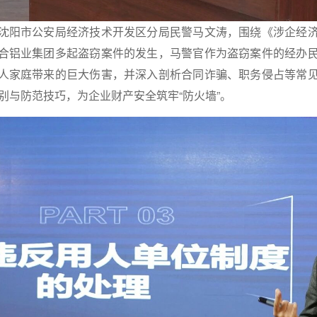
沈阳市公安局经济技术开发区分局民警马文涛，围绕《涉企经
合铝业集团多起盗窃案件的发生，马警官作为盗窃案件的经办
人家庭带来的巨大伤害，并深入剖析合同诈骗、职务侵占等常
别与防范技巧，为企业财产安全筑牢“防火墙”。