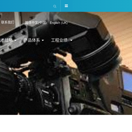
联系我们
简体中文(中国)
English (UK)
人才战略
产品体系
工程业绩