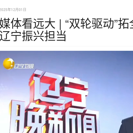
2025年12月01日
媒体看远大 | “双轮驱动”
辽宁振兴担当