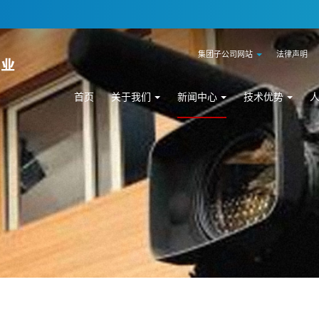
集团子公司网站
法律声明
首页
关于我们
新闻中心
技术优势