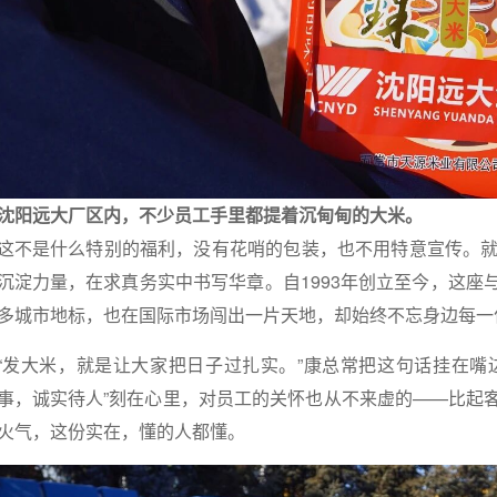
沈阳远大厂区内，不少员工手里都提着沉甸甸的大米。
这不是什么特别的福利，没有花哨的包装，也不用特意宣传。就
沉淀力量，在求真务实中书写华章。自1993年创立至今，这座
多城市地标，也在国际市场闯出一片天地，却始终不忘身边每一
“发大米，就是让大家把日子过扎实。”康总常把这句话挂在嘴
事，诚实待人”刻在心里，对员工的关怀也从不来虚的——比起
火气，这份实在，懂的人都懂。