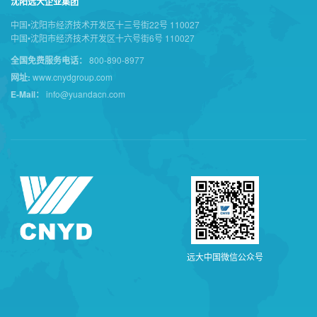
沈阳远大企业集团
中国•沈阳市经济技术开发区十三号街22号 110027
中国•沈阳市经济技术开发区十六号街6号 110027
全国免费服务电话：
800-890-8977
网址:
www.cnydgroup.com
E-Mail：
info@yuandacn.com
远
大
中
国
微
信
公
众
号