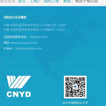
我在这里:
首页
工程2
国际工程
美国
美国千禧公园
沈阳远大企业集团
中国•沈阳市经济技术开发区十三号街22号 110027
中国•沈阳市经济技术开发区十六号街6号 110027
全国免费服务电话：
800-890-8977
网址:
www.cnydgroup.com
E-Mail：
info@yuandacn.com
远
大
中
国
微
信
公
众
号