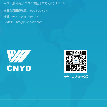
中国•沈阳市经济技术开发区十六号街6号 110027
全国免费服务电话：
800-890-8977
网址:
www.cnydgroup.com
E-Mail：
info@yuandacn.com
远
大
中
国
微
信
公
众
号